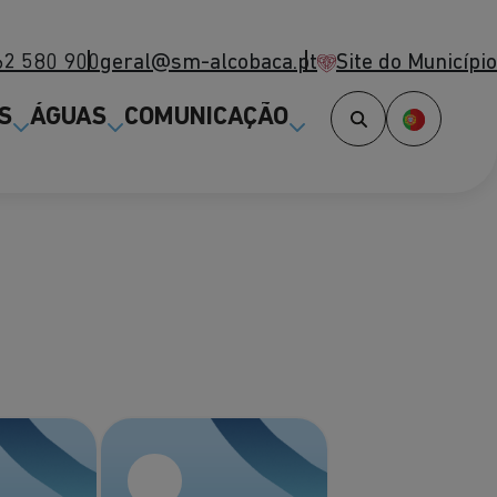
62 580 900
geral@sm-alcobaca.pt
Site do Município
(abre num novo separador)
S
ÁGUAS
COMUNICAÇÃO
Consu
abert
saber