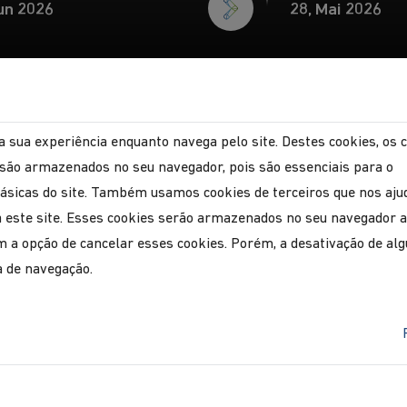
un 2026
28, Mai 2026
a sua experiência enquanto navega pelo site. Destes cookies, os 
são armazenados no seu navegador, pois são essenciais para o
ásicas do site. Também usamos cookies de terceiros que nos aj
za este site. Esses cookies serão armazenados no seu navegador
a opção de cancelar esses cookies. Porém, a desativação de al
e temporário da circulação
SMA marcam 
a de navegação.
ua Frei Fortunato
da Criança e