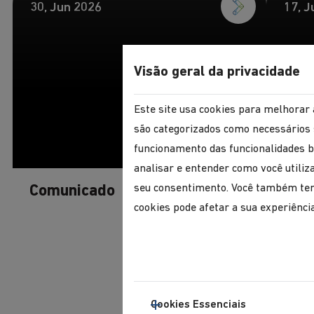
30, Jun 2026
17, J
Visão geral da privacidade
Este site usa cookies para melhorar 
são categorizados como necessários 
funcionamento das funcionalidades b
analisar e entender como você utili
seu consentimento. Você também tem 
Comunicado
Cort
cookies pode afetar a sua experiênci
na R
Cookies Essenciais