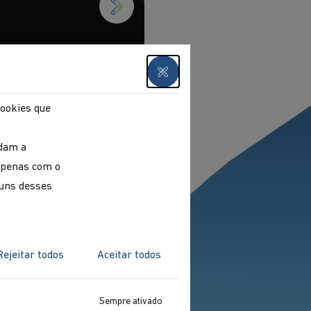
cookies que
udam a
 apenas com o
guns desses
presença na Festa
 do Ambiente
Rejeitar todos
Aceitar todos
Sempre ativado