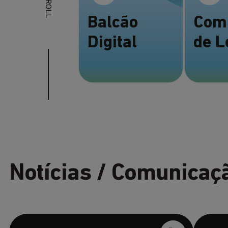
SCROLL
Balcão
Com
Digital
de L
(abre num novo separador)
(abre num novo separador)
Notícias / Comunicaç