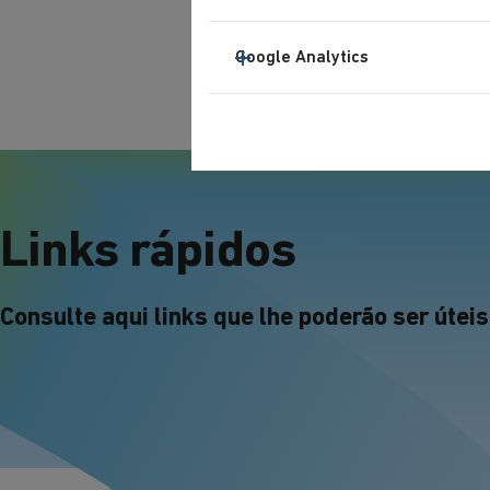
Google Analytics
Links rápidos
Consulte aqui links que lhe poderão ser úteis