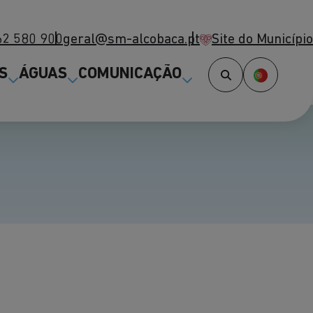
62 580 900
geral@sm-alcobaca.pt
Site do Município
(abre num novo separador)
S
ÁGUAS
COMUNICAÇÃO