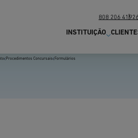
808 206 419
2
INSTITUIÇÃO
CLIENTE
to
Procedimentos Concursais
Formulários